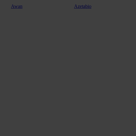
Awan
Azetabio