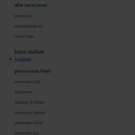
alat menyusui
pompa asi
penyimpanan asi
cooler bags
kursi makan
SAWER4D
perawatan bayi
perawatan kulit
Sunscreen
Shampo & Sabun
perawatan rambut
perawatan mulut
perawatan diri