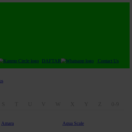
DAFTAR
Contact Us
us
S
T
U
V
W
X
Y
Z
0-9
Amara
Aqua Scale