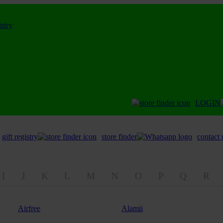
istry
LOGIN
gift registry
store finder
contact 
I
J
K
L
M
N
O
P
Q
R
Airfree
Alamii