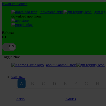
lewati ke Konten
download apps
gift reg
download app from:
Bahasa
ID
Toggle Nav
about Kanmo Circle
SAWER4D
A
B
C
D
E
F
G
H
Addo
Adidas